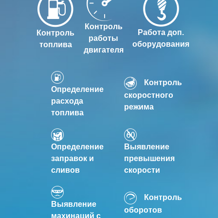
Контроль
Работа доп.
Контроль
работы
оборудования
топлива
двигателя
Контроль
Определение
скоростного
расхода
режима
топлива
Определение
Выявление
заправок и
превышения
сливов
скорости
Контроль
Выявление
оборотов
махинаций с